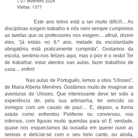
07 fevereiro 2024
Visitas: 1377
Este ano letivo está a ser muito difícil!... As
disciplinas exigem trabalho e nós nem sempre cumprimos
as tarefas que os professores nos exigem… afinal, dizem
eles, “já estais no 6.º ano, metade da escolaridade
obrigatória está praticamente cumprida”. Gostamos da
escola, sentimo-nos felizes aqui, mas o pior é o resto! Ter
de trabalhar, estar atentos nas aulas, fazer trabalhos de
casa… enfim!
Nas aulas de Português, lemos a obra “Ulisses”,
de Maria Alberta Menéres. Gostámos muito de imaginar as
aventuras de Ulisses. Que interessante deve ter sido a
experiência de, pela sua artimanha, ter vencido os
inimigos com um cavalo de pau!… E, depois, a forma
astuta como enfrentou Polifemo ou conversou, nos
infernos, com figuras muito queridas para si! É verdade,
quase nos esquecíamos da ousadia em querer ouvir as
sereias e deliciar-se com o seu belo canto, ou ainda,