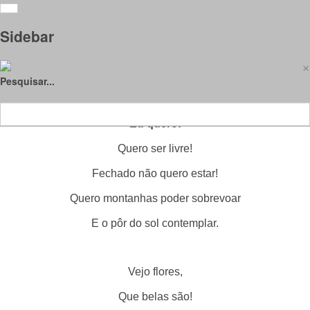
«Dar Voz a Todos Vós» (5.º D) - Eu quero!
Sidebar
Detalhes
×
Purity III
11 abril 2024
Pesquisar...
Visitas: 1715
Eu quero!
Quero ser livre!
Fechado não quero estar!
Quero montanhas poder sobrevoar
E o pôr do sol contemplar.
Vejo flores,
Que belas são!